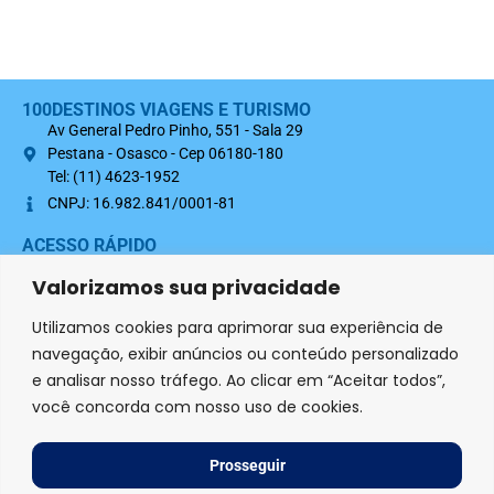
100DESTINOS VIAGENS E TURISMO
Av General Pedro Pinho, 551 - Sala 29
Pestana - Osasco - Cep 06180-180
Tel: (11) 4623-1952
CNPJ: 16.982.841/0001-81
ACESSO RÁPIDO
Sobre nós
Valorizamos sua privacidade
Termo Contratual 100Destinos
Utilizamos cookies para aprimorar sua experiência de
Política de Privacidade
navegação, exibir anúncios ou conteúdo personalizado
e analisar nosso tráfego. Ao clicar em “Aceitar todos”,
SIGA-NOS NAS REDES SOCIAIS
você concorda com nosso uso de cookies.
Agência credenciada
Prosseguir