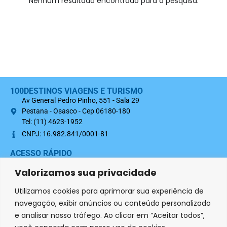
Nenhum resultado encontrado para a pesquisa.
100DESTINOS VIAGENS E TURISMO
Av General Pedro Pinho, 551 - Sala 29
Pestana - Osasco - Cep 06180-180
Tel: (11) 4623-1952
CNPJ: 16.982.841/0001-81
ACESSO RÁPIDO
Sobre nós
Valorizamos sua privacidade
Termo Contratual 100Destinos
Utilizamos cookies para aprimorar sua experiência de
Política de Privacidade
navegação, exibir anúncios ou conteúdo personalizado
e analisar nosso tráfego. Ao clicar em “Aceitar todos”,
SIGA-NOS NAS REDES SOCIAIS