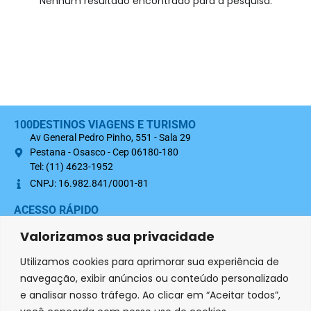
Nenhum resultado encontrado para a pesquisa.
100DESTINOS VIAGENS E TURISMO
Av General Pedro Pinho, 551 - Sala 29
Pestana - Osasco - Cep 06180-180
Tel: (11) 4623-1952
CNPJ: 16.982.841/0001-81
ACESSO RÁPIDO
Sobre nós
Valorizamos sua privacidade
Termo Contratual 100Destinos
Utilizamos cookies para aprimorar sua experiência de
Política de Privacidade
navegação, exibir anúncios ou conteúdo personalizado
e analisar nosso tráfego. Ao clicar em “Aceitar todos”,
SIGA-NOS NAS REDES SOCIAIS