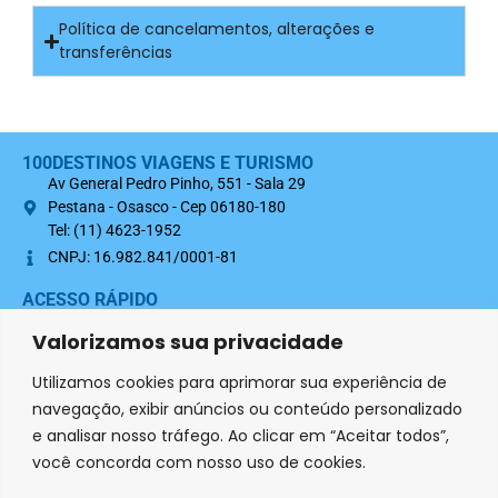
Política de cancelamentos, alterações e
transferências
100DESTINOS VIAGENS E TURISMO
Av General Pedro Pinho, 551 - Sala 29
Pestana - Osasco - Cep 06180-180
Tel: (11) 4623-1952
CNPJ: 16.982.841/0001-81
ACESSO RÁPIDO
Sobre nós
Valorizamos sua privacidade
Termo Contratual 100Destinos
Utilizamos cookies para aprimorar sua experiência de
Política de Privacidade
navegação, exibir anúncios ou conteúdo personalizado
e analisar nosso tráfego. Ao clicar em “Aceitar todos”,
SIGA-NOS NAS REDES SOCIAIS
você concorda com nosso uso de cookies.