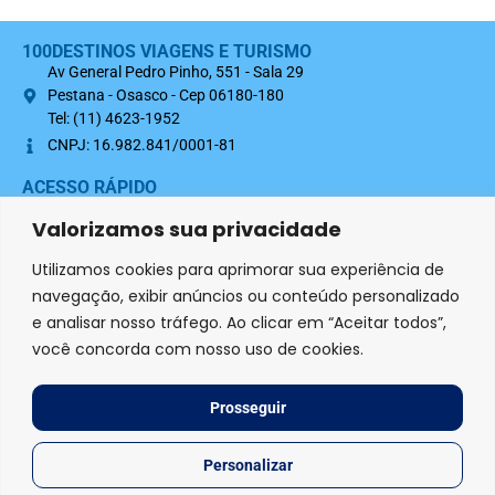
100DESTINOS VIAGENS E TURISMO
Av General Pedro Pinho, 551 - Sala 29
Pestana - Osasco - Cep 06180-180
Tel: (11) 4623-1952
CNPJ: 16.982.841/0001-81
ACESSO RÁPIDO
Sobre nós
Valorizamos sua privacidade
Termo Contratual 100Destinos
Utilizamos cookies para aprimorar sua experiência de
Política de Privacidade
navegação, exibir anúncios ou conteúdo personalizado
e analisar nosso tráfego. Ao clicar em “Aceitar todos”,
SIGA-NOS NAS REDES SOCIAIS
você concorda com nosso uso de cookies.
Agência credenciada
Prosseguir
Personalizar
© 2026 | 100 Destinos Viagens e Turismo